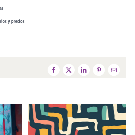
as
rios y precios
Facebook
X
LinkedIn
Pinterest
Correo
electróni