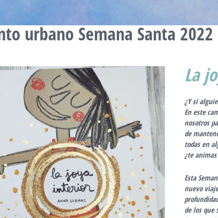
to urbano Semana Santa 2022
La jo
¿Y si algu
En este ca
nosotros pa
de
mantener
todas en a
¿te animas 
Esta Seman
nuevo viaje
profundida
de los que 