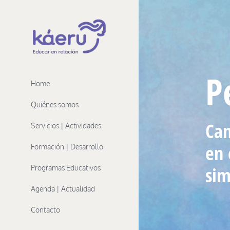
Skip
to
content
P
Home
Quiénes somos
Cam
Servicios | Actividades
en 
Formación | Desarrollo
sim
Programas Educativos
Agenda | Actualidad
Contacto