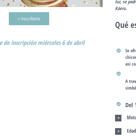
luz, se pod
Káeru
.
> Inscríbete
Qué e
e de inscripción miércoles 6 de abril
Se of
chico
así c
A tra
simból
Del 
Meto
Edad