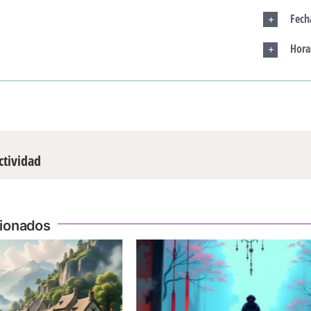
Fech
Hora
ctividad
cionados